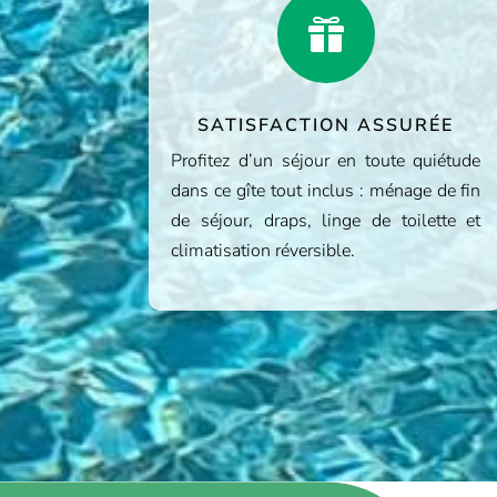

SATISFACTION ASSURÉE
Profitez d’un séjour en toute quiétude
dans ce gîte tout inclus : ménage de fin
de séjour, draps, linge de toilette et
climatisation réversible.