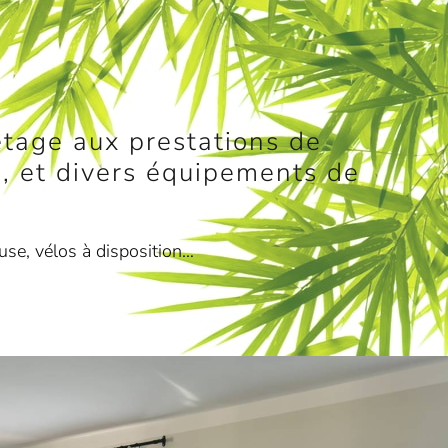
étage aux prestations de
fs, et divers équipements de
use, vélos à disposition…