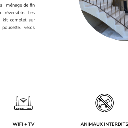
us : ménage de fin
on réversible. Les
: kit complet sur
 pousette, vélos
WIFI + TV
ANIMAUX INTERDIT