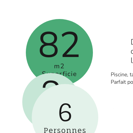
82
m2
Superficie
Piscine, 
3
Parfait p
6
Lits
Double
Personnes