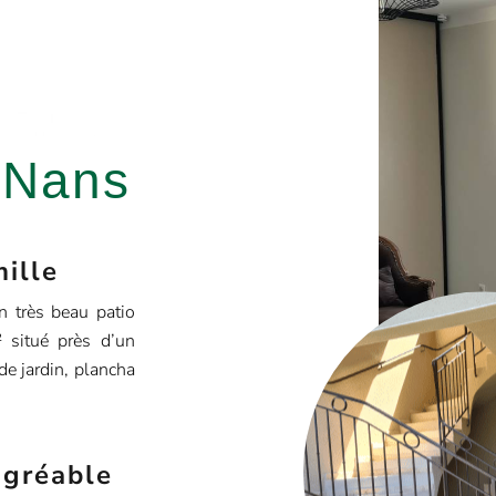
e
 Nans
mille
n très beau patio
² situé près d’un
de jardin, plancha
agréable