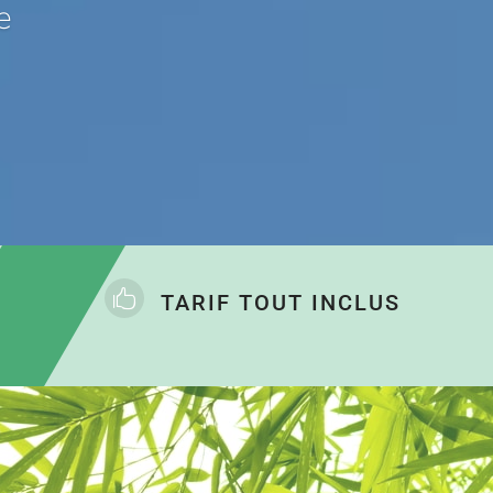
e

TARIF TOUT INCLUS