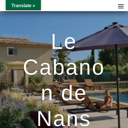
Translate »
Le
Cabano
n de
Nans