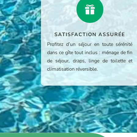

SATISFACTION ASSURÉE
Profitez d’un séjour en toute sérénité
dans ce gîte tout inclus : ménage de fin
de séjour, draps, linge de toilette et
climatisation réversible.