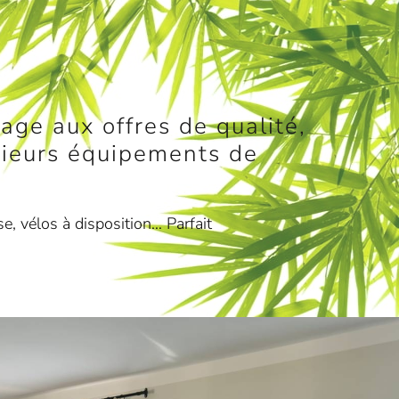
age aux offres de qualité,
usieurs équipements de
e, vélos à disposition… Parfait