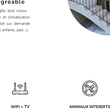
agréable
îte tout inclus :
 et climatisation
plet sur demande
s enfants, parc…).
WIFI + TV
ANIMAUX INTERDIT