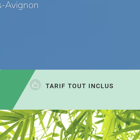
ès-Avignon

TARIF TOUT INCLUS