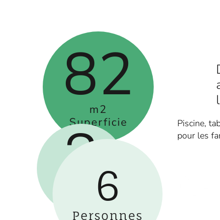
82
m2
Superficie
Piscine, ta
3
pour les fa
6
Lits
Double
Personnes