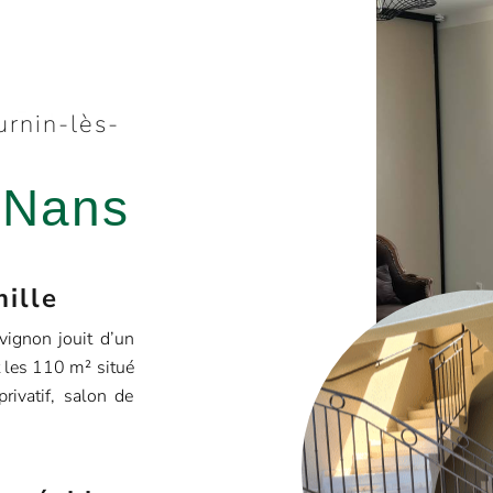
urnin-lès-
 Nans
mille
vignon jouit d’un
t les 110 m² situé
rivatif, salon de