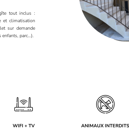
îte tout inclus :
 et climatisation
plet sur demande
s enfants, parc…).
WIFI + TV
ANIMAUX INTERDIT