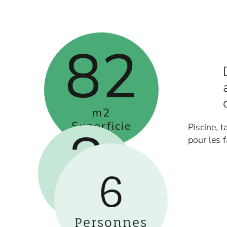
82
m2
Superficie
Piscine, 
3
pour les 
6
Lits
Double
Personnes