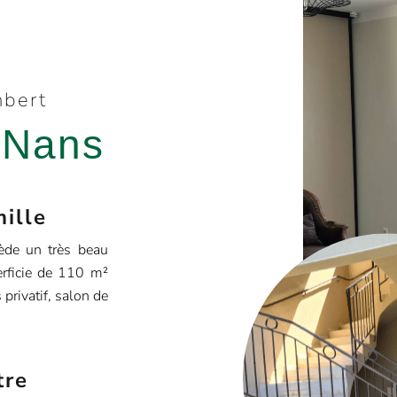
mbert
 Nans
mille
ède un très beau
erficie de 110 m²
privatif, salon de
tre