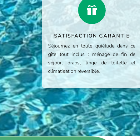

SATISFACTION GARANTIE
Séjournez en toute quiétude dans ce
gîte tout inclus : ménage de fin de
séjour, draps, linge de toilette et
climatisation réversible.