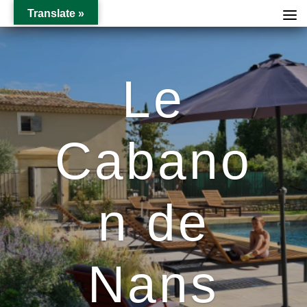
Translate »
Le
Cabano
n de
Nans