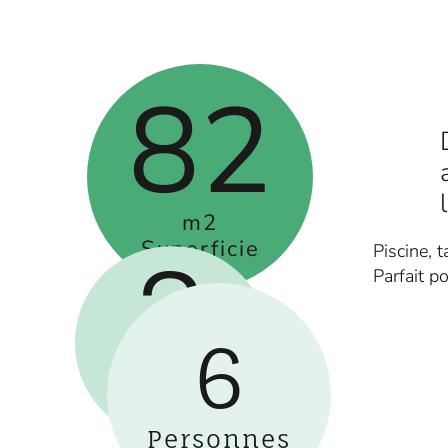
82
m2
Superficie
Piscine, 
3
Parfait po
6
Lits
Double
Personnes