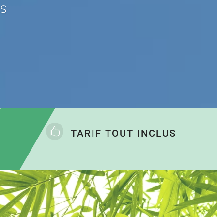
es

TARIF TOUT INCLUS