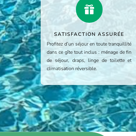

SATISFACTION ASSURÉE
Profitez d’un séjour en toute tranquillité
dans ce gîte tout inclus : ménage de fin
de séjour, draps, linge de toilette et
climatisation réversible.