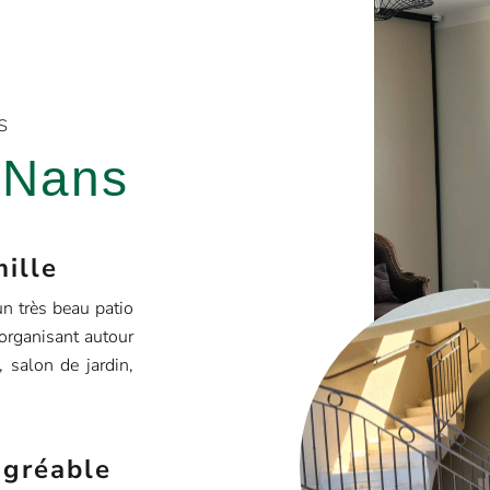
s
 Nans
mille
un très beau patio
’organisant autour
, salon de jardin,
agréable