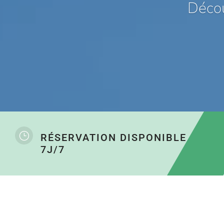
Décou
}
RÉSERVATION DISPONIBLE
7J/7