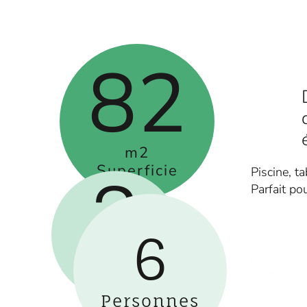
82
m2
Superficie
Piscine, t
3
Parfait po
6
Lits
Double
Personnes