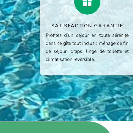

SATISFACTION GARANTIE
Profitez d’un séjour en toute sérénité
dans ce gîte tout inclus : ménage de fin
de séjour, draps, linge de toilette et
climatisation réversible.