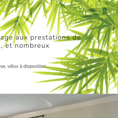
tage aux prestations de
fs, et nombreux
use, vélos à disposition…