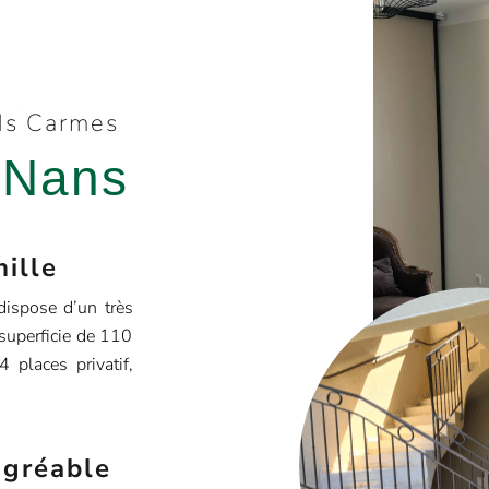
nds Carmes
 Nans
mille
dispose d’un très
 superficie de 110
 places privatif,
agréable