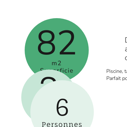
82
m2
Superficie
Piscine, 
3
Parfait p
6
Lits
Double
Personnes