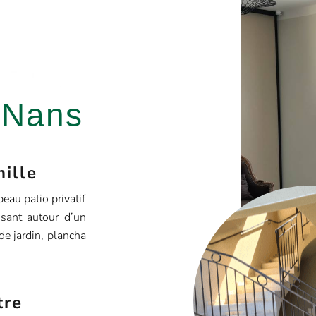
 Nans
mille
beau patio privatif
isant autour d’un
de jardin, plancha
tre