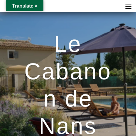
Translate »
Le
Cabano
n de
Nans