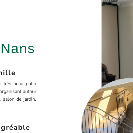
 Nans
mille
n très beau patio
’organisant autour
, salon de jardin,
agréable