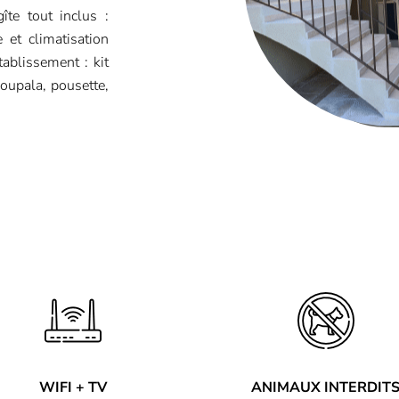
îte tout inclus :
 et climatisation
tablissement : kit
youpala, pousette,
WIFI + TV
ANIMAUX INTERDIT