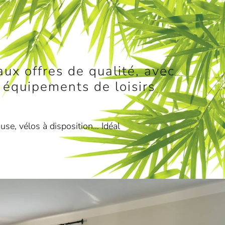
ux offres de qualité, avec
s équipements de loisirs
use, vélos à disposition… Idéal