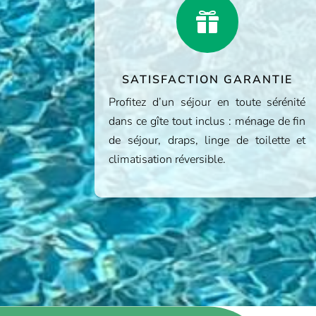

SATISFACTION GARANTIE
Profitez d’un séjour en toute sérénité
dans ce gîte tout inclus : ménage de fin
de séjour, draps, linge de toilette et
climatisation réversible.