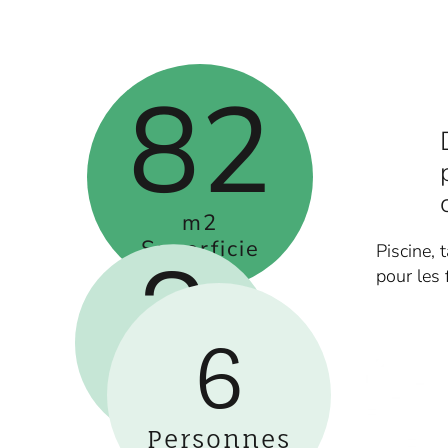
82
m2
Superficie
Piscine, 
3
pour les 
6
Lits
Double
Personnes