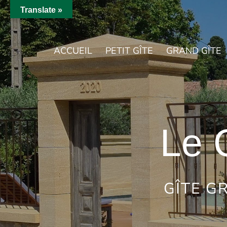
Translate »
ACCUEIL
PETIT GÎTE
GRAND GÎTE
Le 
GÎTE G