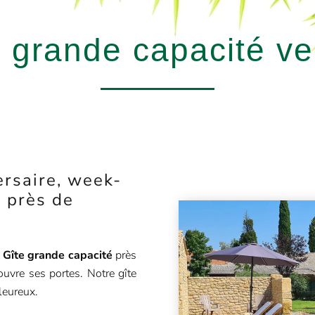
e grande capacité v
ersaire, week-
 près de
e
Gîte grande capacité
près
uvre ses portes. Notre gîte
leureux.