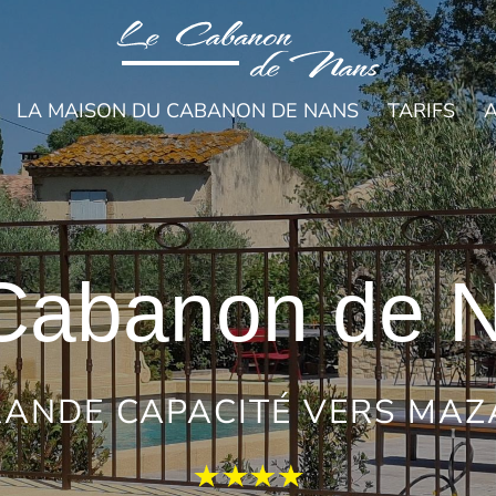
LA MAISON DU CABANON DE NANS
TARIFS
A
Cabanon de 
RANDE CAPACITÉ VERS MA