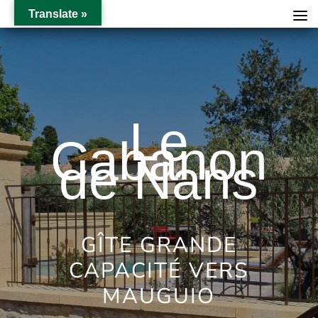
Translate »
Le
Cabanon
de Nans
GÎTE GRANDE
CAPACITÉ VERS
MAUGUIO